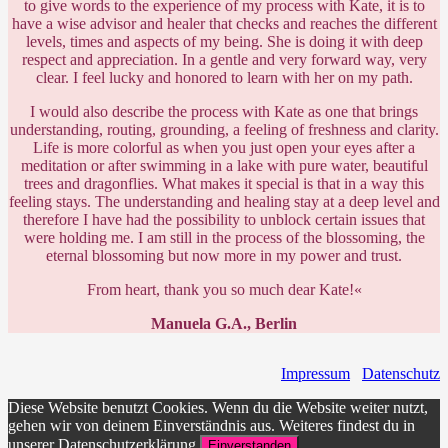
to give words to the experience of my process with Kate, it is to
have a wise advisor and healer that checks and reaches the different
levels, times and aspects of my being. She is doing it with deep
respect and appreciation. In a gentle and very forward way, very
clear. I feel lucky and honored to learn with her on my path.
I would also describe the process with Kate as one that brings
understanding, routing, grounding, a feeling of freshness and clarity.
Life is more colorful as when you just open your eyes after a
meditation or after swimming in a lake with pure water, beautiful
trees and dragonflies. What makes it special is that in a way this
feeling stays. The understanding and healing stay at a deep level and
therefore I have had the possibility to unblock certain issues that
were holding me. I am still in the process of the blossoming, the
eternal blossoming but now more in my power and trust.
From heart, thank you so much dear Kate!
«
Manuela G.A., Berlin
Impressum
Datenschutz
Diese Website benutzt Cookies. Wenn du die Website weiter nutzt,
gehen wir von deinem Einverständnis aus. Weiteres findest du in
unserer Datenschutzerklärung.
Einverstanden