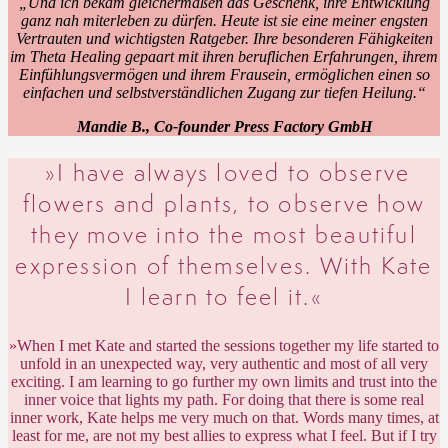
„Und ich bekam gleichermaßen das Geschenk, ihre Entwicklung
ganz nah miterleben zu dürfen. Heute ist sie eine meiner engsten
Vertrauten und wichtigsten Ratgeber. Ihre besonderen Fähigkeiten
im Theta Healing gepaart mit ihren beruflichen Erfahrungen, ihrem
Einfühlungsvermögen und ihrem Frausein, ermöglichen einen so
einfachen und selbstverständlichen Zugang zur tiefen Heilung.“
Mandie B., Co-founder Press Factory GmbH
»I have always loved to observe
flowers and plants, to observe how
they move into the most beautiful
expression of themselves. With Kate
I learn to feel it.«
»When I met Kate and started the sessions together my life started to
unfold in an unexpected way, very authentic and most of all very
exciting. I am learning to go further my own limits and trust into the
inner voice that lights my path. For doing that there is some real
inner work, Kate helps me very much on that. Words many times, at
least for me, are not my best allies to express what I feel. But if I try